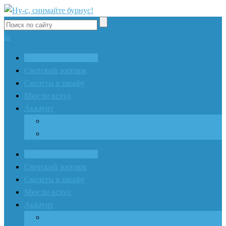
in
Дилетант о политике
Светский зоопарк
Скелеты в шкафу
Мюсли вслух
Аккаунт
Регистрация
Вход
Дилетант о политике
Светский зоопарк
Скелеты в шкафу
Мюсли вслух
Аккаунт
Регистрация