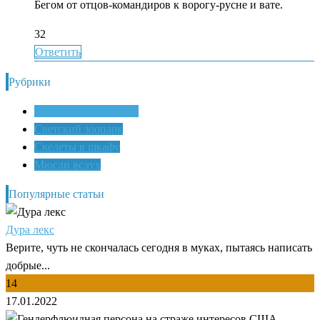
Бегом от отцов-командиров к ворогу-русне и вате.
32
Ответить
Рубрики
Дилетант о политике
Светский зоопарк
Скелеты в шкафу
Мюсли вслух
Популярные статьи
Дура лекс
Верите, чуть не скончалась сегодня в муках, пытаясь написать
добрые...
14
17.01.2022