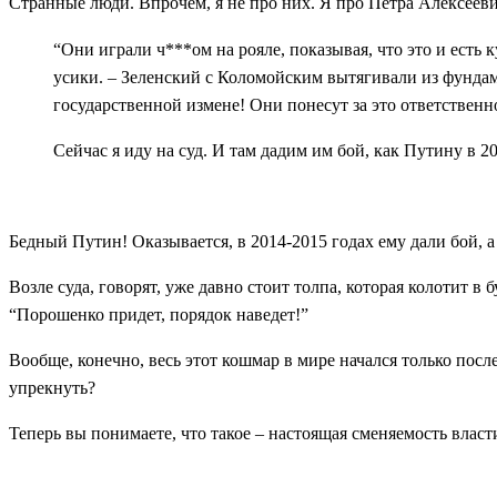
Странные люди. Впрочем, я не про них. Я про Петра Алексееви
“Они играли ч***ом на рояле, показывая, что это и есть
усики. – Зеленский с Коломойским вытягивали из фундам
государственной измене! Они понесут за это ответственн
Сейчас я иду на суд. И там дадим им бой, как Путину в 2
Бедный Путин! Оказывается, в 2014-2015 годах ему дали бой, а 
Возле суда, говорят, уже давно стоит толпа, которая колотит в
“Порошенко придет, порядок наведет!”
Вообще, конечно, весь этот кошмар в мире начался только после
упрекнуть?
Теперь вы понимаете, что такое – настоящая сменяемость власт