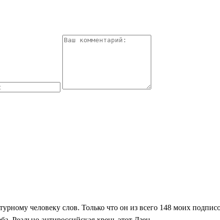
ному человеку слов. Только что он из всего 148 моих подписок 
а. Реально антироссийская хрень этот Дзен.