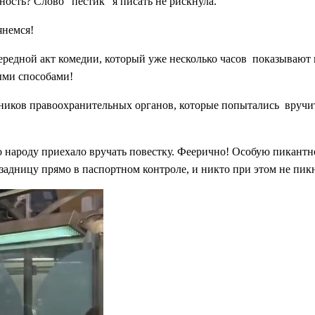
ость? Слово “пестик” я писать не рискнула.
янемся!
чередной акт комедии, который уже несколько часов показывают
ыми способами!
ников правоохранительных органов, которые попытались вручить
ато народу приехало вручать повестку. Феерично! Особую пикантн
 задницу прямо в паспортном контроле, и никто при этом не пик