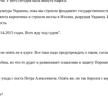
ча! У него сегодня была минута пафоса:
 культура Украины, пока мы строили фундамент государственнос
ента кирпичики и строили виллы в Италии, разрушая Украину. И
ость.
014-2015 годах. Всех жду под судом”.
он опять не в курсе. Все-таки надо предупреждать о таком, согл
 бубны, во что-то дудит и размахивает плакатами в защиту Порош
 ухода с поста Петра Алексеевича. Опять же, он так боролся с к
и?