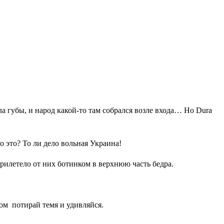
ла губы, и народ какой-то там собрался возле входа… Но Dura
о это? То ли дело вольная Украина!
рилетело от них ботинком в верхнюю часть бедра.
том потирай темя и удивляйся.