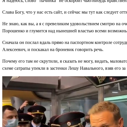
Я надеюсь, слово “тычинка” не оскорбит чью-нибудь нравственн
Слава Богу, что у нас есть сайт, и сейчас мы тут как следует отт
Не знаю, как вы, а я с превеликим удовольствием смотрю на о
Порошенко и глумится над нынешней властью всеми возможн
Сначала он послал вдаль прямо на паспортном контроле сотруд
Алексеевич, и поскакал на броневик говорить речь.
Почему его там не скрутили, я сказать не могу, видать, малов
схеме сатрапы упекли в застенки Лешу Навального, взяв его за