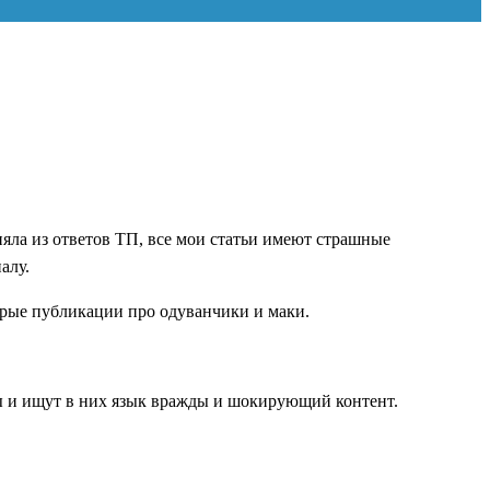
оняла из ответов ТП, все мои статьи имеют страшные
алу.
обрые публикации про одуванчики и маки.
еты и ищут в них язык вражды и шокирующий контент.