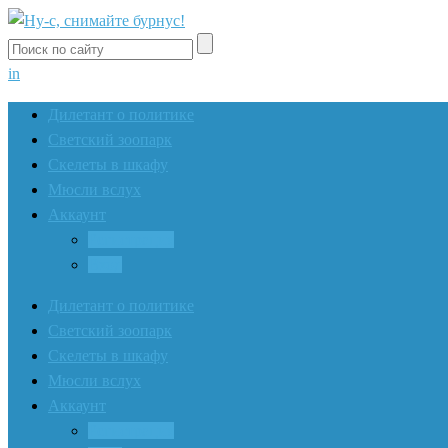
in
Дилетант о политике
Светский зоопарк
Скелеты в шкафу
Мюсли вслух
Аккаунт
Регистрация
Вход
Дилетант о политике
Светский зоопарк
Скелеты в шкафу
Мюсли вслух
Аккаунт
Регистрация