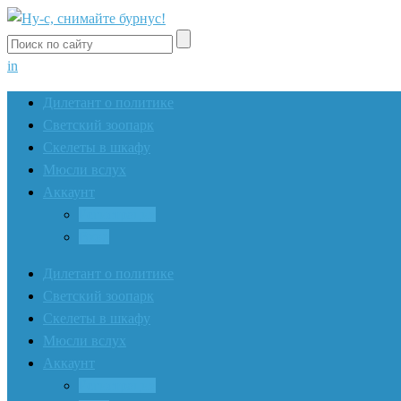
in
Дилетант о политике
Светский зоопарк
Скелеты в шкафу
Мюсли вслух
Аккаунт
Регистрация
Вход
Дилетант о политике
Светский зоопарк
Скелеты в шкафу
Мюсли вслух
Аккаунт
Регистрация