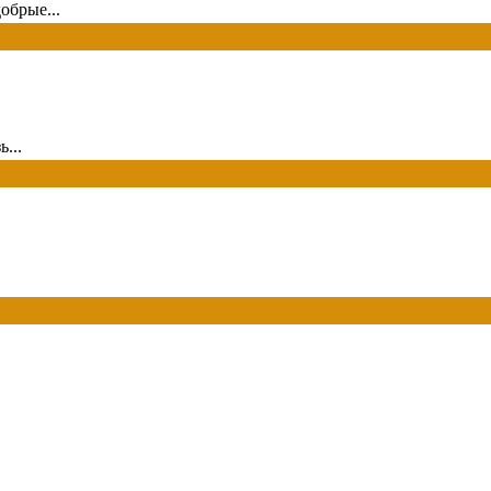
обрые...
...