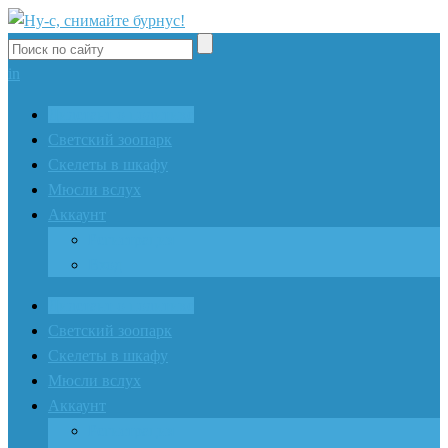
in
Дилетант о политике
Светский зоопарк
Скелеты в шкафу
Мюсли вслух
Аккаунт
Регистрация
Вход
Дилетант о политике
Светский зоопарк
Скелеты в шкафу
Мюсли вслух
Аккаунт
Регистрация