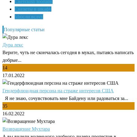
Светский зоопарк
Скелеты в шкафу
Мюсли вслух
Популярные статьи
Дура лекс
Верите, чуть не скончалась сегодня в муках, пытаясь написать
добрые...
14
17.01.2022
Гендерфлюидная персона на страже интересов США
Я не знаю, сочувствовать мне Байдену или радоваться за...
35
16.02.2022
Возвращение Мухтара
А вы видели маленького злобного лидера протестов в