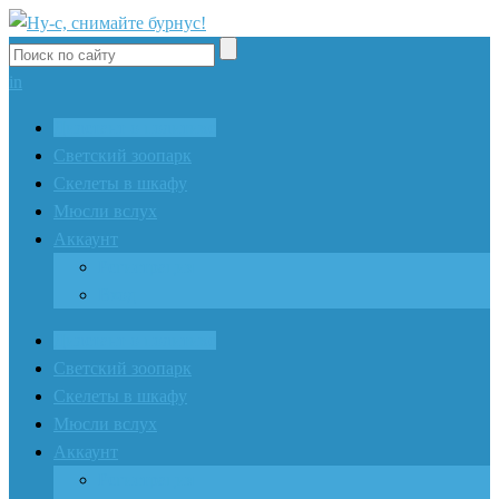
in
Дилетант о политике
Светский зоопарк
Скелеты в шкафу
Мюсли вслух
Аккаунт
Регистрация
Вход
Дилетант о политике
Светский зоопарк
Скелеты в шкафу
Мюсли вслух
Аккаунт
Регистрация