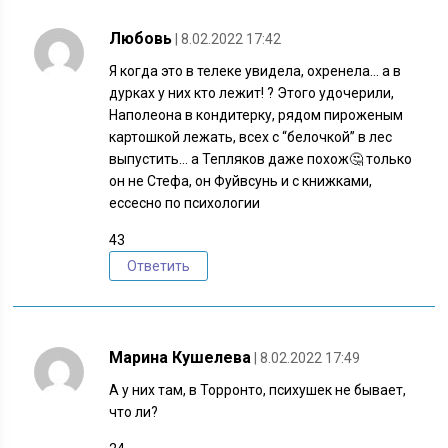
Любовь
| 8.02.2022 17:42
Я когда это в телеке увидела, охренела… а в
дурках у них кто лежит! ? Этого удочерили,
Наполеона в кондитерку, рядом пироженым
картошкой лежать, всех с “белочкой” в лес
выпустить… а Тепляков даже похож🤔 только
он не Стефа, он Фуйвсунь и с книжками,
ессесно по психологии
43
Ответить
Марина Кушелева
| 8.02.2022 17:49
А у них там, в Торронто, психушек не бывает,
что ли?