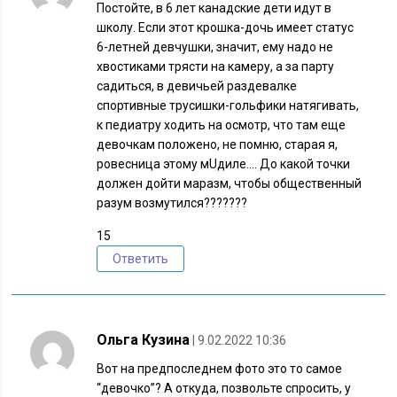
Постойте, в 6 лет канадские дети идут в
школу. Если этот крошка-дочь имеет статус
6-летней девчушки, значит, ему надо не
хвостиками трясти на камеру, а за парту
садиться, в девичьей раздевалке
спортивные трусишки-гольфики натягивать,
к педиатру ходить на осмотр, что там еще
девочкам положено, не помню, старая я,
ровесница этому мUдиле…. До какой точки
должен дойти маразм, чтобы общественный
разум возмутился???????
15
Ответить
Ольга Кузина
| 9.02.2022 10:36
Вот на предпоследнем фото это то самое
“девочко”? А откуда, позвольте спросить, у