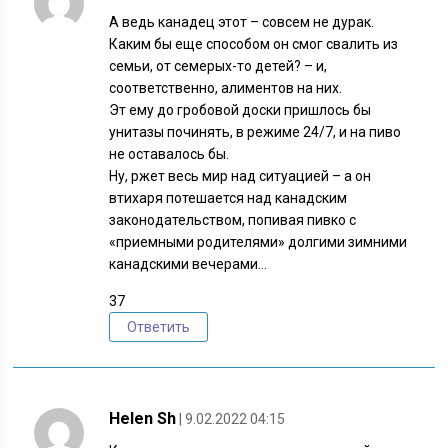
А ведь канадец этот – совсем не дурак.
Каким бы еще способом он смог свалить из
семьи, от семерых-то детей? – и,
соответственно, алиментов на них.
Эт ему до гробовой доски пришлось бы
унитазы починять, в режиме 24/7, и на пиво
не оставалось бы.
Ну, ржет весь мир над ситуацией – а он
втихаря потешается над канадским
законодательством, попивая пивко с
«приемными родителями» долгими зимними
канадскими вечерами…
37
Ответить
Helen Sh
| 9.02.2022 04:15