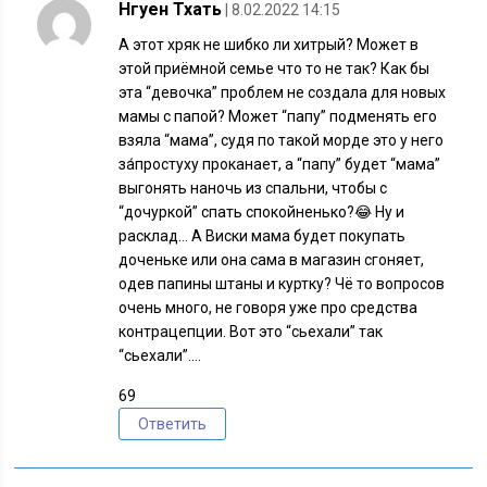
Нгуен Тхать
| 8.02.2022 14:15
А этот хряк не шибко ли хитрый? Может в
этой приёмной семье что то не так? Как бы
эта “девочка” проблем не создала для новых
мамы с папой? Может “папу” подменять его
взяла “мама”, судя по такой морде это у него
за́простуху проканает, а “папу” будет “мама”
выгонять наночь из спальни, чтобы с
“дочуркой” спать спокойненько?😂 Ну и
расклад… А Виски мама будет покупать
доченьке или она сама в магазин сгоняет,
одев папины штаны и куртку? Чё то вопросов
очень много, не говоря уже про средства
контрацепции. Вот это “сьехали” так
“сьехали”….
69
Ответить