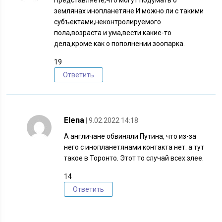
землянах инопланетяне.И можно ли с такими
субъектами,неконтролируемого
пола,возраста и ума,вести какие-то
дела,кроме как о пополнении зоопарка.
19
Ответить
Elena
| 9.02.2022 14:18
А англичане обвиняли Путина, что из-за
него с инопланетянами контакта нет. а тут
такое в Торонто. Этот то случай всех злее.
14
Ответить