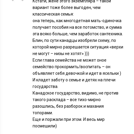
Кстати, жене этого экземпляра – такой
вариант тоже более выгоден, чем
классическая семья:
она теперь, как многодетная мать-одиночка
получает пособия на все потомство, и сумма
эта всяко больше, чем заработок сантехника.
Блин, по сути канадцы изобрели схему, по
которой мирно разрешается ситуация «верхи
не могут – низы не хотят» )))
Если глава семейства не может оное
семейство прокормить/воспитать – он
объявляет себя девочкой и идет в ясельки )
И кладет заботу о семье и детях на плечи
государства.
Канадское государство, видимо, не против
такого расклада – все тихо-мирно
разошлись, без разборок и махания
топорами.
Еще и поржали при этом. И весь мир
посмешили)