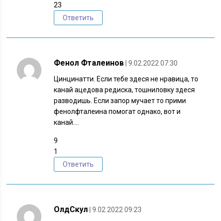
23
Ответить
Фенол Фталеинов
| 9.02.2022 07:30
Цинцинатти. Если тебе здеся не нравица, то
канай ацедова редиска, тошниловку здеся
разводишь. Если запор мучает то прими
фенолфталеина помогат однако, вот и
канай….
9
1
Ответить
ОлдСкул
| 9.02.2022 09:23