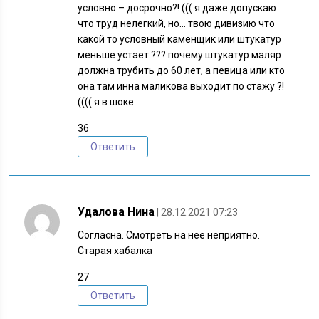
условно – досрочно?! ((( я даже допускаю
что труд нелегкий, но… твою дивизию что
какой то условный каменщик или штукатур
меньше устает ??? почему штукатур маляр
должна трубить до 60 лет, а певица или кто
она там инна маликова выходит по стажу ?!
(((( я в шоке
36
Ответить
Удалова Нина
| 28.12.2021 07:23
Согласна. Смотреть на нее неприятно.
Старая хабалка
27
Ответить