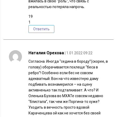
вжилась в свою “роль”, что связь с
реальностью потеряла напрочь.
19
1
Ответить
Наталия Орехова
| 1.01.2022 09:22
Согласна. Иногда “седина в бороду”(скорее, в
голову) оборачивается похлеще “беса в
ребро”! Особенно если бес не совсем
адекватный. Вон на что известную даму
подбивать вознамерился – на сцену
активненько так подталкивает. А что? И
Оленька Бузова во МХАТе совсем недавно
“блистала”, так чем же Поргина-то хуже?
Уходить в вечность просто вдовой
Караченцева ой как не хочется без своей