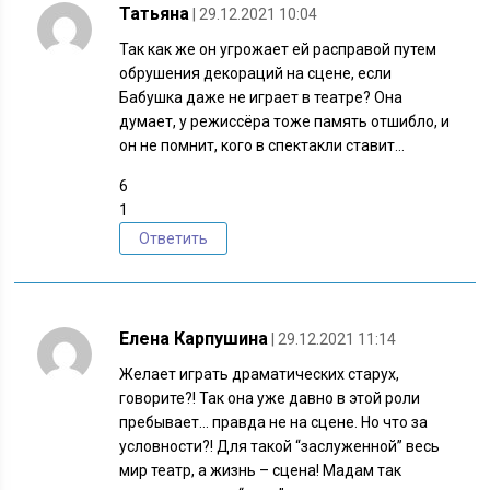
Татьяна
| 29.12.2021 10:04
Так как же он угрожает ей расправой путем
обрушения декораций на сцене, если
Бабушка даже не играет в театре? Она
думает, у режиссёра тоже память отшибло, и
он не помнит, кого в спектакли ставит…
6
1
Ответить
Елена Карпушина
| 29.12.2021 11:14
Желает играть драматических старух,
говорите?! Так она уже давно в этой роли
пребывает… правда не на сцене. Но что за
условности?! Для такой “заслуженной” весь
мир театр, а жизнь – сцена! Мадам так