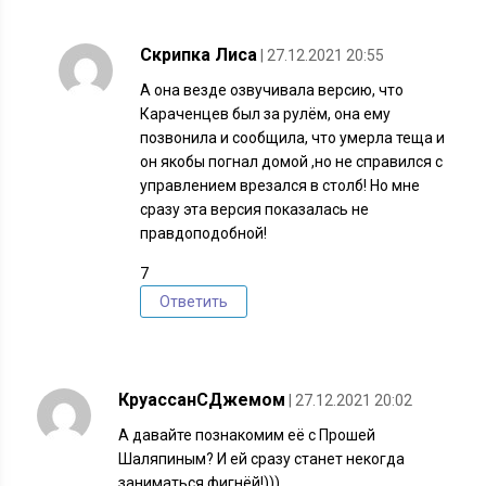
Скрипка Лиса
| 27.12.2021 20:55
А она везде озвучивала версию, что
Караченцев был за рулём, она ему
позвонила и сообщила, что умерла теща и
он якобы погнал домой ,но не справился с
управлением врезался в столб! Но мне
сразу эта версия показалась не
правдоподобной!
7
Ответить
КруассанСДжемом
| 27.12.2021 20:02
А давайте познакомим её с Прошей
Шаляпиным? И ей сразу станет некогда
заниматься фигнёй!)))