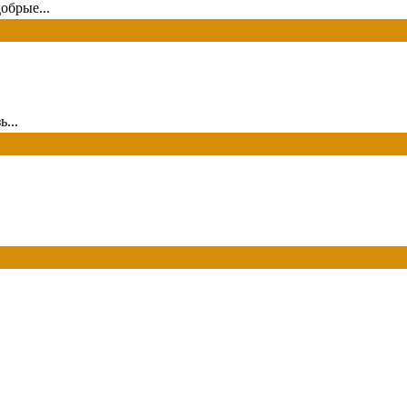
обрые...
...