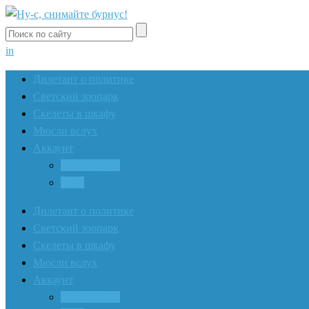
in
Дилетант о политике
Светский зоопарк
Скелеты в шкафу
Мюсли вслух
Аккаунт
Регистрация
Вход
Дилетант о политике
Светский зоопарк
Скелеты в шкафу
Мюсли вслух
Аккаунт
Регистрация